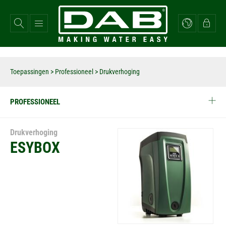
Overslaan
en
naar
de
inhoud
gaan
Toepassingen
>
Professioneel
> Drukverhoging
PROFESSIONEEL
Drukverhoging
ESYBOX