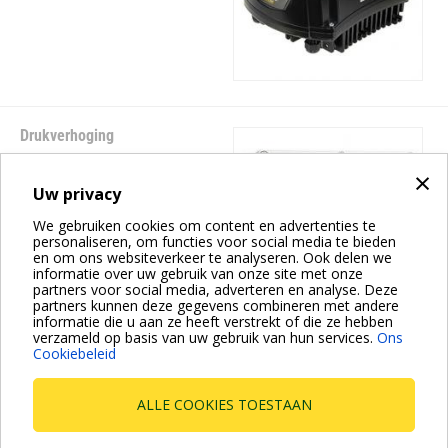
Drukverhoging
E.BOX
×
Uw privacy
We gebruiken cookies om content en advertenties te
personaliseren, om functies voor social media te bieden
en om ons websiteverkeer te analyseren. Ook delen we
informatie over uw gebruik van onze site met onze
partners voor social media, adverteren en analyse. Deze
partners kunnen deze gegevens combineren met andere
informatie die u aan ze heeft verstrekt of die ze hebben
verzameld op basis van uw gebruik van hun services.
Ons
Cookiebeleid
Paginatie
Huidige
1
Page
2
Volgende
››
pagina
pagina
ALLE COOKIES TOESTAAN
Dab Pumps Spa © Via Marco Polo, 14 Mestrino Padova -