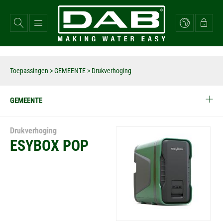
Overslaan
en
naar
de
inhoud
gaan
Toepassingen
>
GEMEENTE
> Drukverhoging
GEMEENTE
Drukverhoging
ESYBOX POP