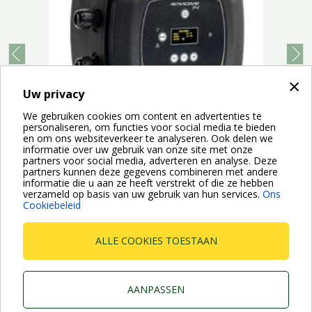
prev
next
×
Uw privacy
We gebruiken cookies om content en advertenties te
personaliseren, om functies voor social media te bieden
en om ons websiteverkeer te analyseren. Ook delen we
informatie over uw gebruik van onze site met onze
partners voor social media, adverteren en analyse. Deze
Active Driver Plus are inverters used for the control of hydraulic
partners kunnen deze gegevens combineren met andere
pumps. Their obvious fields of application are...
informatie die u aan ze heeft verstrekt of die ze hebben
verzameld op basis van uw gebruik van hun services.
Ons
Cookiebeleid
ALLE COOKIES TOESTAAN
Dab Pumps Spa © Via Marco Polo, 14 Mestrino Padova -
Italy Tel. +39.049.5125000 Fax +39.049.5125950
AANPASSEN
P.I. 03675230282 - R.E.A. Padova N. 328200- Cap. Soc.
Euro €10.000.000 i.v.