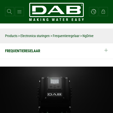
Overslaan
en
naar
de
inhoud
gaan
Products
>
Electronica sturingen
>
Frequentieregelaar
>
NgDrive
FREQUENTIEREGELAAR