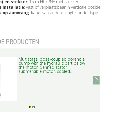
) en stekker
: 15 m H07RNF met stekker
 installatie
: vast of verplaatsbaar in verticale positie
es op aanvraag
: kabel van andere lengte, ander type
DE PRODUCTEN
Multistage, close-coupled borehole
pump with the hydraulic part below
the motor. Canned-stator
submersible motor, cooled...
next