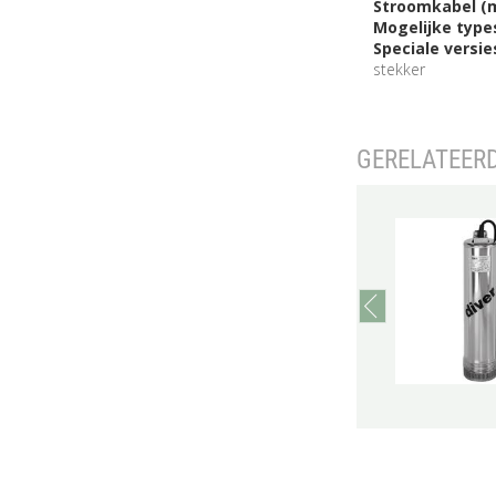
Stroomkabel (m
Mogelijke types
Speciale versi
stekker
GERELATEER
prev