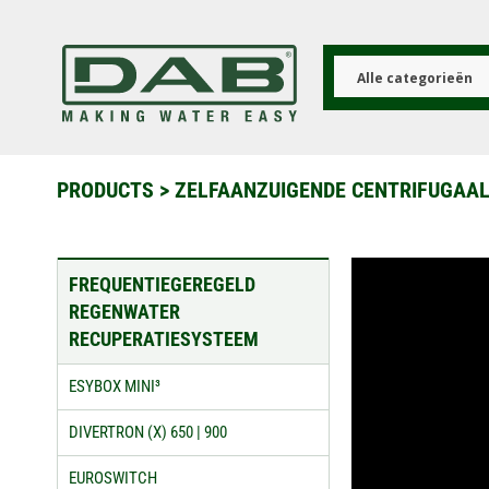
Overslaan
en
naar
de
Alle categorieën
inhoud
gaan
PRODUCTS
>
ZELFAANZUIGENDE CENTRIFUGAA
FREQUENTIEGEREGELD
REGENWATER
RECUPERATIESYSTEEM
ESYBOX MINI³
DIVERTRON (X) 650 | 900
EUROSWITCH