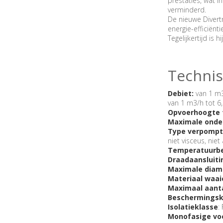
prestaties, wat 
verminderd.
De nieuwe Divert
energie-efficiënti
Tegelijkertijd is
Technis
Debiet:
van 1 m3
van 1 m3/h tot 6,
Opvoerhoogte 
Maximale onde
Type verpompte
niet visceus, niet
Temperatuurber
Draadaansluiti
Maximale diam
Materiaal waai
Maximaal aanta
Beschermingsk
Isolatieklasse
: 
Monofasige vo