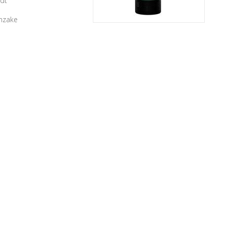
rdt
inzake