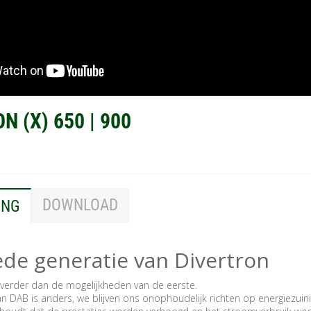
N (X) 650 | 900
DOWNLOAD
ING
de generatie van Divertron
 verder dan de mogelijkheden van de eerste.
n DAB is anders, we blijven ons onophoudelijk richten op energiezuin