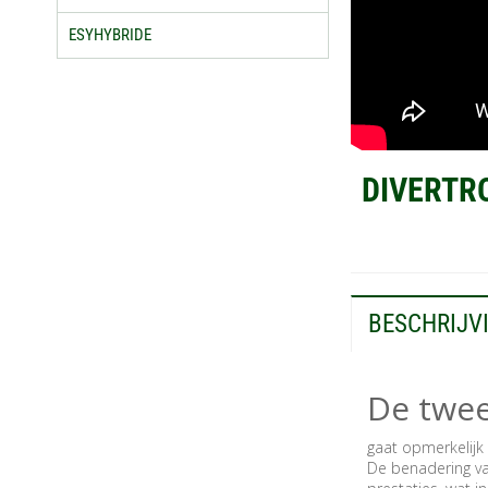
ESYHYBRIDE
DIVERTRO
BESCHRIJV
De twee
gaat opmerkelijk
De benadering va