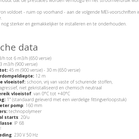
inhoudt dat de prestaties worden verhoogd en het stroomverbruik wo
ron voldoet - ruim op voorhand - aan de volgende MEI-voorschriften 
e.
 hij nog sterker en gemakkelijker te installeren en te onderhouden.
che data
/h tot 6 m3/h (650 versie)
3 m3/h (900 versie)
tot:
45 m (900 versie) - 30 m (650 versie)
rdompeldiepte:
12 m
 vloeistof:
schoon, vrij van vaste of schurende stoffen,
 agressief, niet gekristalliseerd en chemisch neutraal
eik vloeistof
: van 0°C tot +40°C
ng:
1" (standaard geleverd met een vierdelige fittingverloopstuk)
eter pomp
: 160 mm
ers:
technopolymeer
l starts
: 20/u
lasse
: IP 68
F
eding
: 230 V 50 Hz