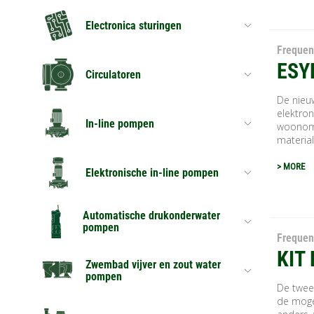
Electronica sturingen
Frequen
ESY
Circulatoren
De nieu
elektro
In-line pompen
woonomg
material
> MORE
Elektronische in-line pompen
Automatische drukonderwater
pompen
Frequen
KIT
Zwembad vijver en zout water
pompen
De twee
de moge