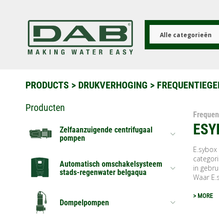
Overslaan
en
naar
de
Alle categorieën
inhoud
gaan
PRODUCTS
>
DRUKVERHOGING
> FREQUENTIEG
Producten
Frequen
ESY
Zelfaanzuigende centrifugaal
pompen
E.sybox 
categori
Automatisch omschakelsysteem
in gebru
stads-regenwater belgaqua
Waar E.s
> MORE
Dompelpompen