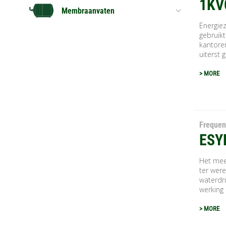
1KV
Membraanvaten
Energie
gebruik
kantoren
uiterst 
> MORE
Frequen
ESY
Het mee
ter were
waterdru
werking 
> MORE