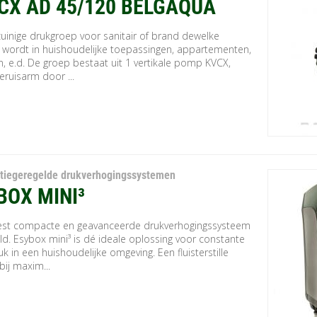
CX AD 45/120 BELGAQUA
zuinige drukgroep voor sanitair of brand dewelke
t wordt in huishoudelijke toepassingen, appartementen,
, e.d. De groep bestaat uit 1 vertikale pomp KVCX,
geruisarm door ...
tiegeregelde drukverhogingssystemen
BOX MINI³
st compacte en geavanceerde drukverhogingssysteem
ld. Esybox mini³ is dé ideale oplossing voor constante
k in een huishoudelijke omgeving. Een fluisterstille
bij maxim...