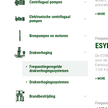
anders, 
Centrifugaal pompen
prestatie
> MORE
Elektronische centrifugaal
pompen
Bronpompen en motoren
Frequen
ESY
Drukverhoging
De ESYB
voor de 
Eenvoud
Frequentiegeregelde
1 tot 4 
drukverhogingssystemen
> MORE
Drukverhogingssystemen
Brandbestrijding
Frequen