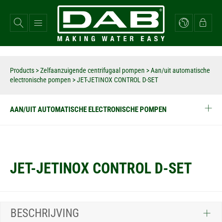
Overslaan
en
naar
de
inhoud
gaan
Products
>
Zelfaanzuigende centrifugaal pompen
>
Aan/uit automatische
electronische pompen
>
JET-JETINOX CONTROL D-SET
AAN/UIT AUTOMATISCHE ELECTRONISCHE POMPEN
JET-JETINOX CONTROL D-SET
BESCHRIJVING