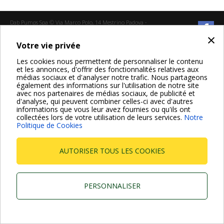
Dab Pumps Spa © Via Marco Polo, 14 Mestrino Padova -
Italy Tel. +39.049.5125000 Fax +39.049.5125950
×
P.I. 03675230282 - R.E.A. Padova N. 328200- Cap. Soc.
Votre vie privée
Euro €10.000.000 i.v.
Les cookies nous permettent de personnaliser le contenu
et les annonces, d'offrir des fonctionnalités relatives aux
médias sociaux et d'analyser notre trafic. Nous partageons
également des informations sur l'utilisation de notre site
avec nos partenaires de médias sociaux, de publicité et
d'analyse, qui peuvent combiner celles-ci avec d'autres
informations que vous leur avez fournies ou qu'ils ont
collectées lors de votre utilisation de leurs services.
Notre
Politique de Cookies
AUTORISER TOUS LES COOKIES
PERSONNALISER