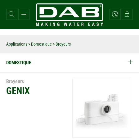
Aller
au
contenu
principal
Applications
>
Domestique
> Broyeurs
DOMESTIQUE
Broyeurs
GENIX