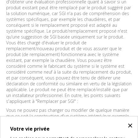
d'obtenir une évaluation professionnelle quant à savoir si un
produit existant peut être remplacé par le produit suggéré par
la solution numérique, car SGI n'a pas de compréhension des
systèmes spécifiques, par exemple les chaudières, et par
conséquent si le remplacement proposé est adapté au
système spécifique. Le produit/remplacement proposé n'est
qu'une suggestion de SGI basée uniquement sur le produit.
Vous êtes chargé d'évaluer le produit de
remplacement/nouveau produit et de vous assurer que le
produit (de remplacement) fonctionnera avec le système
existant, par exemple la chaudière. Vous pouvez être
considéré comme le fabricant du système si le système est
considéré comme neuf à la suite du remplacement du produit,
et par conséquent, vous pouvez être tenu de délivrer une
déclaration de conformité ou similaire en vertu de la législation
applicable. Le produit ne peut être remplacé/installé que par
un installateur professionnel. En outre, les points suivants
s'appliquent à "Remplacer par SGI" :
Vous ne pouvez pas changer ou modifier de quelque manière
que ce soit la construction d'un système intégré (par exemple,
une chaudière, un système de chauffage solaire, etc. qui
×
contient une pompe intégrée à remplacer) dans le cadre du
Votre vie privée
remplacement. Vous ne devez pas commencer ou devez vous