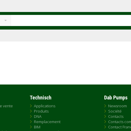
Technisch
Dab Pumps
de vente
Applications
Newsroom
Produits
Société
DNA
Contacts
Remplacement
Contacts co
BIM
Contact Fran