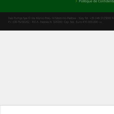
​​​​​​​Politique de Confident
Dab Pumps Spa © Via Marco Polo, 14 Mestrino Padova - Italy Tel. +39.049.5125000 
P.I. 03675230282 - R.E.A. Padova N. 328200- Cap. Soc. Euro €10.000.000 i.v.