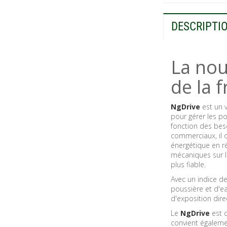
DESCRIPTI
La nou
de la 
NgDrive
est un 
pour gérer les p
fonction des beso
commerciaux, il o
énergétique en ré
mécaniques sur l
plus fiable.
Avec un indice de
poussière et d'eau
d'exposition direc
Le
NgDrive
est 
convient égalemen