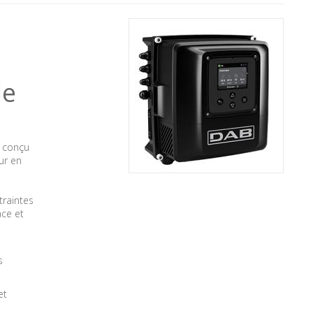
le
t conçu
ur en
traintes
ce et
s
et