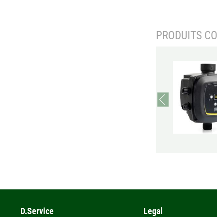
PRODUITS C
prev
D.Service
Legal