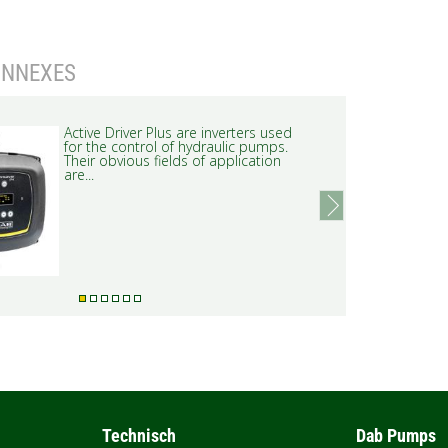
ONNEXES
Active Driver Plus are inverters used
for the control of hydraulic pumps.
Their obvious fields of application
are...
next
Technisch
Dab Pumps