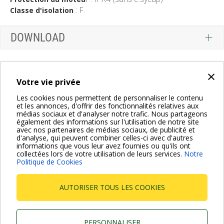
: F.
Classe d'isolation
DOWNLOAD
×
Votre vie privée
Les cookies nous permettent de personnaliser le contenu
et les annonces, d'offrir des fonctionnalités relatives aux
médias sociaux et d'analyser notre trafic. Nous partageons
également des informations sur l'utilisation de notre site
avec nos partenaires de médias sociaux, de publicité et
d'analyse, qui peuvent combiner celles-ci avec d'autres
informations que vous leur avez fournies ou qu'ils ont
collectées lors de votre utilisation de leurs services.
Notre
Politique de Cookies
AUTORISER TOUS LES COOKIES
Dab Pumps Spa © Via Marco Polo, 14 Mestrino Padova -
Italy Tel. +39.049.5125000 Fax +39.049.5125950
PERSONNALISER
P.I. 03675230282 - R.E.A. Padova N. 328200- Cap. Soc.