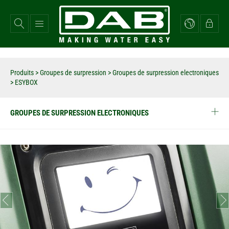
Aller
au
contenu
principal
Produits
>
Groupes de surpression
>
Groupes de surpression electroniques
>
ESYBOX
GROUPES DE SURPRESSION ELECTRONIQUES
prev
next