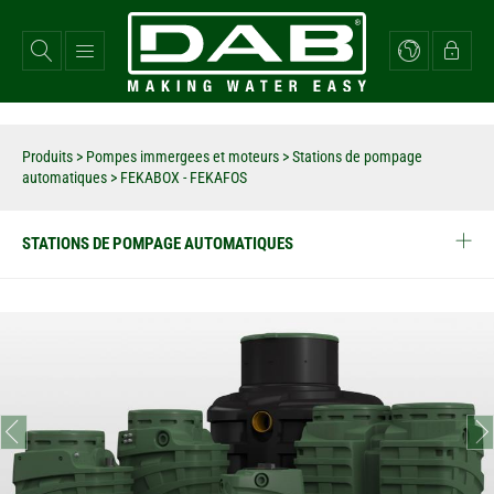
Aller
au
contenu
principal
Produits
>
Pompes immergees et moteurs
>
Stations de pompage
automatiques
>
FEKABOX - FEKAFOS
STATIONS DE POMPAGE AUTOMATIQUES
prev
next